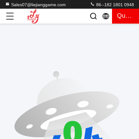
Sales07@liejianggame.com
86--182 1801 0948
Quote